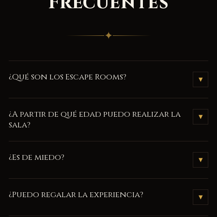
Frecuentes
✦
¿Qué son los Escape Rooms?
▾
Son juegos de aventura físicos y mentales que consiste en
¿A partir de qué edad puedo realizar la
▾
encerrar a un grupo de jugadores en una habitación, donde
sala?
deberán solucionar enigmas y rompecabezas de todo tipo
para ir desenlazando una historia y conseguir escapar antes de
La edad mínima para realizar el juego es de 16 años.
¿Es de miedo?
que finalice el tiempo disponible.
▾
No. Nuestros juegos no son de terror.
¿Puedo regalar la experiencia?
▾