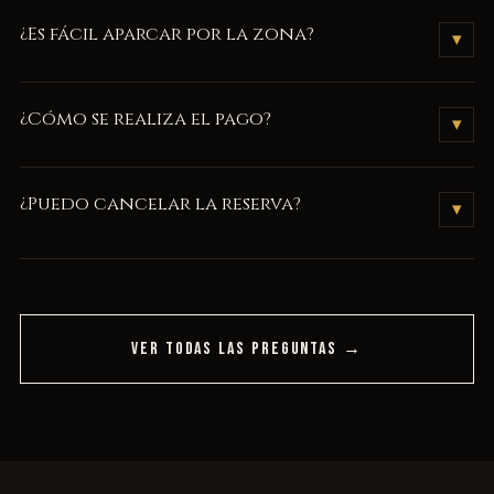
Por supuesto. Personaliza tu bono regalo
aquí
.
¿Es fácil aparcar por la zona?
▾
Os recomendamos venir con antelación, normalmente hay
¿Cómo se realiza el pago?
▾
sitios para aparcar a menos de 100 metros del local. Os
informamos que nos encontramos a 5 minutos caminando del
Se abonarán 50€ por adelantado y el resto al finalizar la
polígono Pla d'en Boet, donde podéis encontrar sitio fácil.
¿Puedo cancelar la reserva?
▾
experiencia.
No se admitirán cancelaciones ni devoluciones, siempre
podréis modificar el día y la hora de la reserva avisando con 72
horas de antelación.
VER TODAS LAS PREGUNTAS →