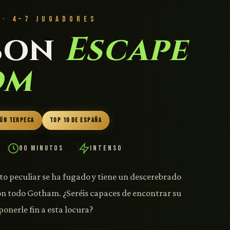
 · 4–7 JUGADORES
son
Escape
om
GÚN TERPECA
TOP 10 DE ESPAÑA
80 Minutos
Intenso
o peculiar se ha fugado y tiene un descerebrado
on todo Gotham. ¿Seréis capaces de encontrar su
ponerle fin a esta locura?