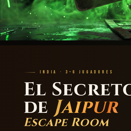
INDIA · 3–6 JUGADORES
El Secret
de
Jaipur
Escape Room