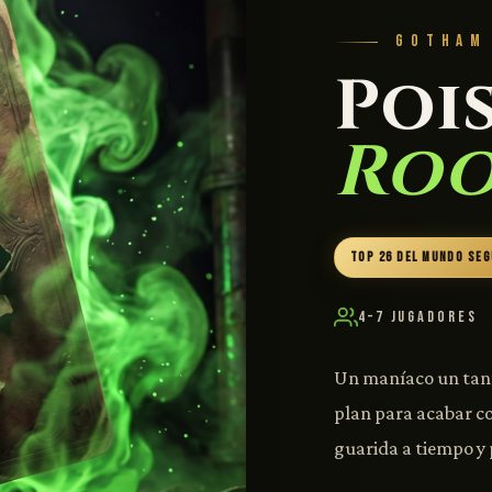
GOTHAM
Poi
Ro
TOP 26 DEL MUNDO SE
4–7 Jugadores
Un maníaco un tant
plan para acabar c
guarida a tiempo y 