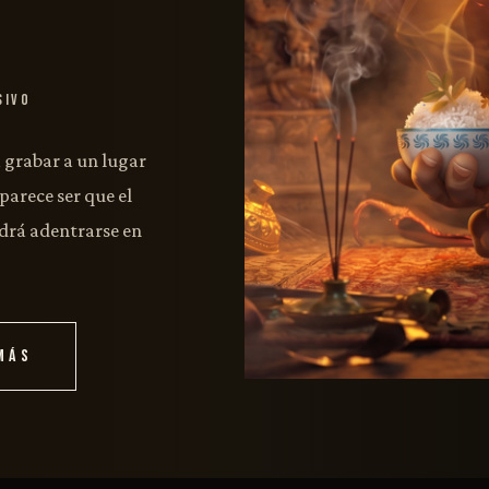
sivo
a grabar a un lugar
parece ser que el
odrá adentrarse en
MÁS