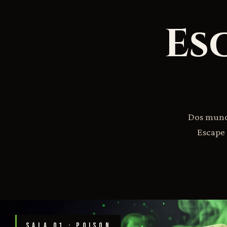
Es
Dos mundo
Escape 
SALA 01 · POISON