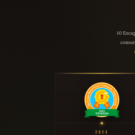
10 Esca
comun
2023