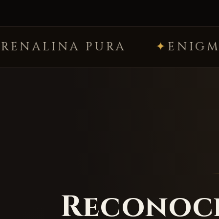
URA
ENIGMAS PREMIUM
Reconoci