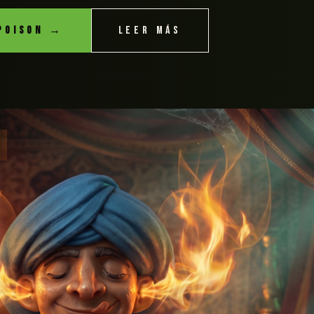
POISON →
LEER MÁS