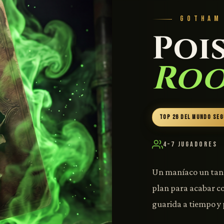
GOTHAM
Poi
Ro
TOP 26 DEL MUNDO SE
4–7 Jugadores
Un maníaco un tant
plan para acabar c
guarida a tiempo y 