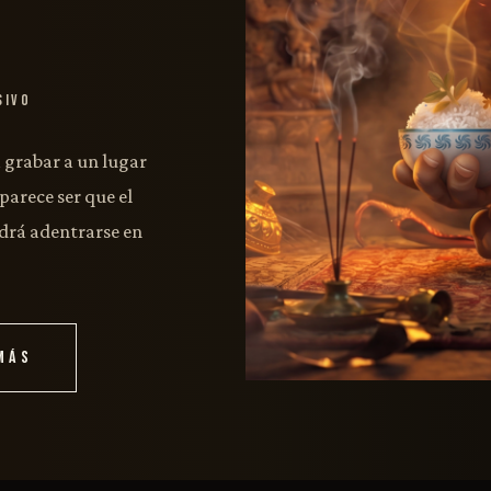
sivo
a grabar a un lugar
parece ser que el
odrá adentrarse en
MÁS