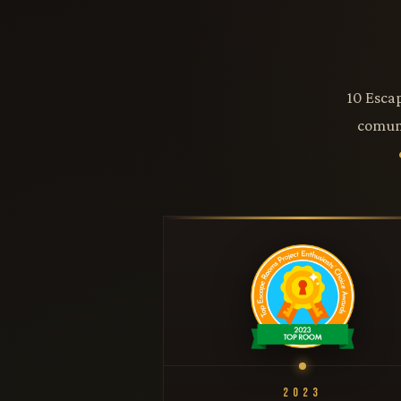
10 Esca
comun
2023