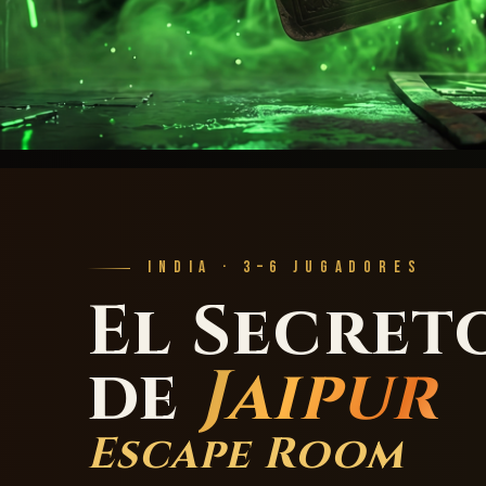
INDIA · 3–6 JUGADORES
El Secret
de
Jaipur
Escape Room