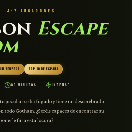
 · 4–7 JUGADORES
son
Escape
om
GÚN TERPECA
TOP 10 DE ESPAÑA
80 Minutos
Intenso
o peculiar se ha fugado y tiene un descerebrado
on todo Gotham. ¿Seréis capaces de encontrar su
ponerle fin a esta locura?