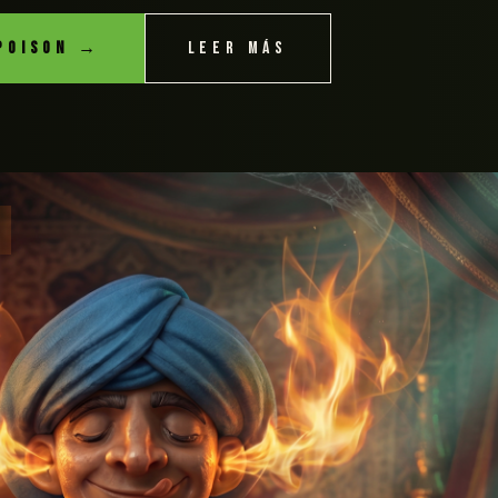
POISON →
LEER MÁS