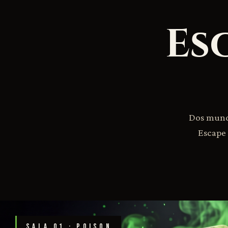
Es
Dos mundo
Escape 
SALA 01 · POISON