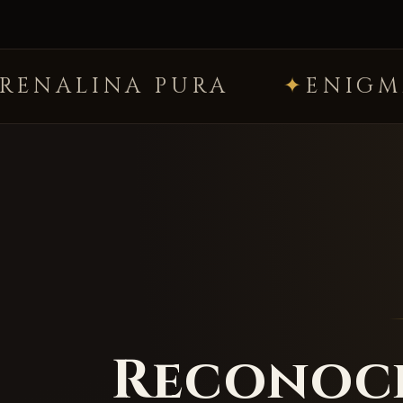
URA
ENIGMAS PREMIUM
Reconoci