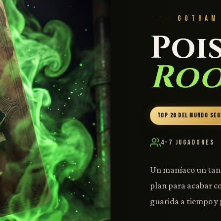
GOTHAM
Poi
Ro
TOP 26 DEL MUNDO SE
4–7 Jugadores
Un maníaco un tant
plan para acabar c
guarida a tiempo y 