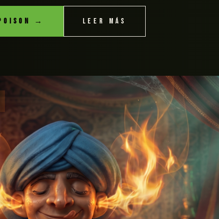
POISON →
LEER MÁS