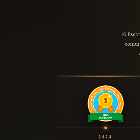
10 Esca
comun
2023