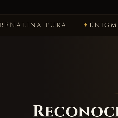
URA
ENIGMAS PREMIUM
Reconoci