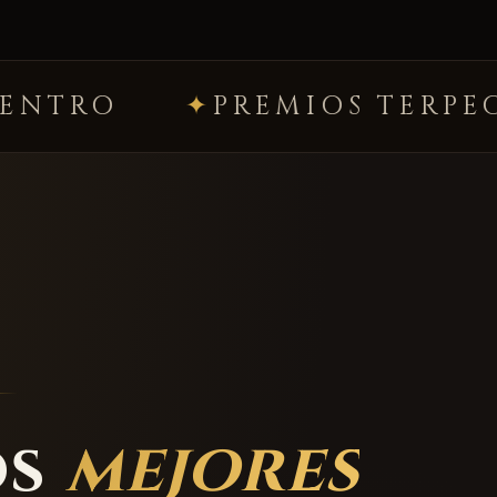
PREMIOS TERPECA
MIST
os
mejores