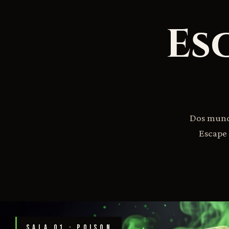
Es
Dos mundo
Escape 
SALA 01 · POISON