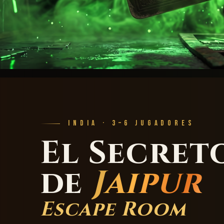
INDIA · 3–6 JUGADORES
El Secret
de
Jaipur
Escape Room