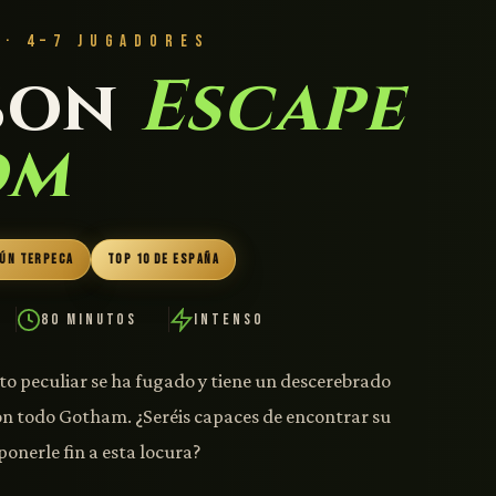
 · 4–7 JUGADORES
son
Escape
om
GÚN TERPECA
TOP 10 DE ESPAÑA
80 Minutos
Intenso
o peculiar se ha fugado y tiene un descerebrado
on todo Gotham. ¿Seréis capaces de encontrar su
ponerle fin a esta locura?