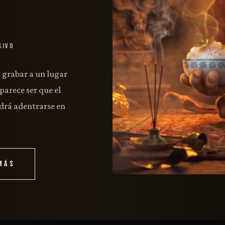
sivo
a grabar a un lugar
parece ser que el
odrá adentrarse en
MÁS